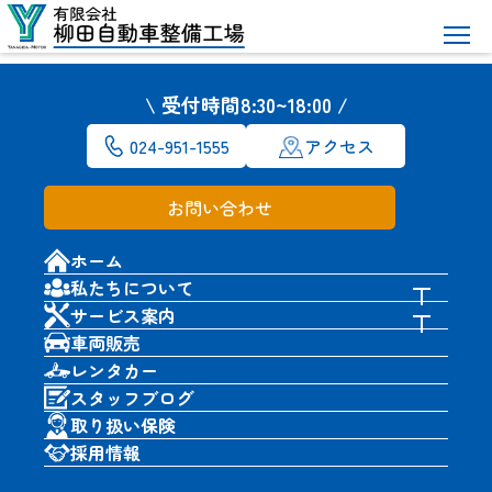
ホーム
＞
スタッフブログ
＞
お知らせ
＞
新年のご挨拶
\ 受付時間8:30~18:00 /
024-951-1555
アクセス
お知らせ
投稿日：2025年1月6日
新年のご挨拶
お問い合わせ
謹んで初春のお慶びを申し上げます。
ホーム
私たちについて
旧年中は大変お世話になり、社員一同心より御礼申
サービス案内
し上げます。
車両販売
本年も、お客様のご期待に添えるよう更なるサービ
レンタカー
スの向上に努めて参りますので
スタッフブログ
変わらぬお引き立てと一層のご愛顧の程、よろしく
取り扱い保険
お願い申し上げます。
採用情報
皆様のご健康とご多幸をお祈りし、新年のご挨拶と