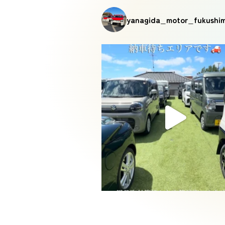
yanagida_motor_fukushi