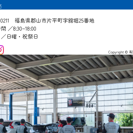
売
-0211
福島県郡山市片平町字舘堀25番地
 ／8:30~18:00
日／日曜・祝祭日
Copyright ©