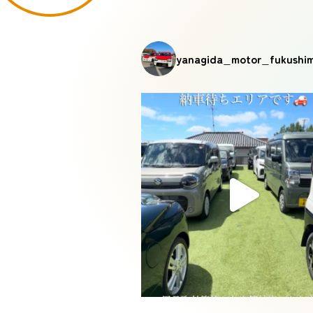
yanagida_motor_fukushi